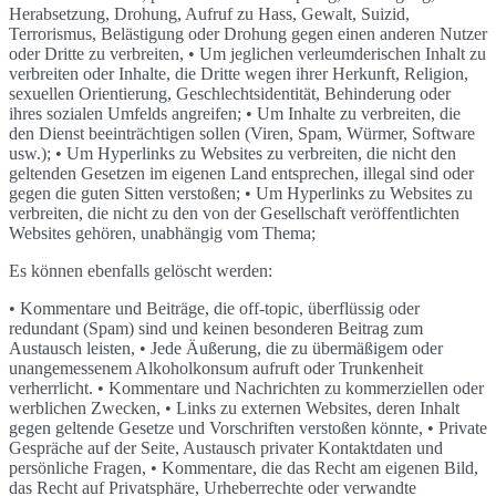
Herabsetzung, Drohung, Aufruf zu Hass, Gewalt, Suizid,
Terrorismus, Belästigung oder Drohung gegen einen anderen Nutzer
oder Dritte zu verbreiten, • Um jeglichen verleumderischen Inhalt zu
verbreiten oder Inhalte, die Dritte wegen ihrer Herkunft, Religion,
sexuellen Orientierung, Geschlechtsidentität, Behinderung oder
ihres sozialen Umfelds angreifen; • Um Inhalte zu verbreiten, die
den Dienst beeinträchtigen sollen (Viren, Spam, Würmer, Software
usw.); • Um Hyperlinks zu Websites zu verbreiten, die nicht den
geltenden Gesetzen im eigenen Land entsprechen, illegal sind oder
gegen die guten Sitten verstoßen; • Um Hyperlinks zu Websites zu
verbreiten, die nicht zu den von der Gesellschaft veröffentlichten
Websites gehören, unabhängig vom Thema;
Es können ebenfalls gelöscht werden:
• Kommentare und Beiträge, die off-topic, überflüssig oder
redundant (Spam) sind und keinen besonderen Beitrag zum
Austausch leisten, • Jede Äußerung, die zu übermäßigem oder
unangemessenem Alkoholkonsum aufruft oder Trunkenheit
verherrlicht. • Kommentare und Nachrichten zu kommerziellen oder
werblichen Zwecken, • Links zu externen Websites, deren Inhalt
gegen geltende Gesetze und Vorschriften verstoßen könnte, • Private
Gespräche auf der Seite, Austausch privater Kontaktdaten und
persönliche Fragen, • Kommentare, die das Recht am eigenen Bild,
das Recht auf Privatsphäre, Urheberrechte oder verwandte