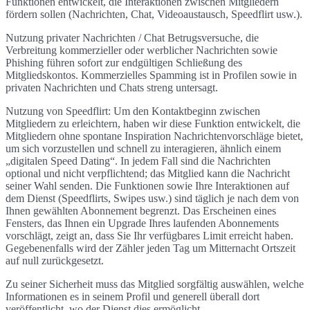
Funktionen entwickelt, die Interaktionen zwischen Mitgliedern
fördern sollen (Nachrichten, Chat, Videoaustausch, Speedflirt usw.).
Nutzung privater Nachrichten / Chat Betrugsversuche, die
Verbreitung kommerzieller oder werblicher Nachrichten sowie
Phishing führen sofort zur endgültigen Schließung des
Mitgliedskontos. Kommerzielles Spamming ist in Profilen sowie in
privaten Nachrichten und Chats streng untersagt.
Nutzung von Speedflirt: Um den Kontaktbeginn zwischen
Mitgliedern zu erleichtern, haben wir diese Funktion entwickelt, die
Mitgliedern ohne spontane Inspiration Nachrichtenvorschläge bietet,
um sich vorzustellen und schnell zu interagieren, ähnlich einem
„digitalen Speed Dating“. In jedem Fall sind die Nachrichten
optional und nicht verpflichtend; das Mitglied kann die Nachricht
seiner Wahl senden. Die Funktionen sowie Ihre Interaktionen auf
dem Dienst (Speedflirts, Swipes usw.) sind täglich je nach dem von
Ihnen gewählten Abonnement begrenzt. Das Erscheinen eines
Fensters, das Ihnen ein Upgrade Ihres laufenden Abonnements
vorschlägt, zeigt an, dass Sie Ihr verfügbares Limit erreicht haben.
Gegebenenfalls wird der Zähler jeden Tag um Mitternacht Ortszeit
auf null zurückgesetzt.
Zu seiner Sicherheit muss das Mitglied sorgfältig auswählen, welche
Informationen es in seinem Profil und generell überall dort
veröffentlicht, wo der Dienst dies ermöglicht.