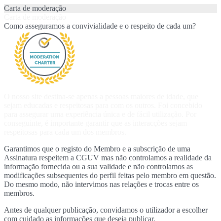
Carta de moderação
Carta de moderação
Como asseguramos a convivialidade e o respeito de cada um?
O nosso site destina-se apenas a pessoas maiores de idade, que
sejam educadas e respeitosas para com os outros. Foi concebido
para assegurar uma experiência única e de fácil utilização. Por
conseguinte, é importante garantir que as interacções sejam
respeitosas para cada um dos membros.
Garantimos que o registo do Membro e a subscrição de uma
Assinatura respeitem a CGUV mas não controlamos a realidade da
informação fornecida ou a sua validade e não controlamos as
modificações subsequentes do perfil feitas pelo membro em questão.
Do mesmo modo, não intervimos nas relações e trocas entre os
membros.
Antes de qualquer publicação, convidamos o utilizador a escolher
com cuidado as informações que deseja publicar.